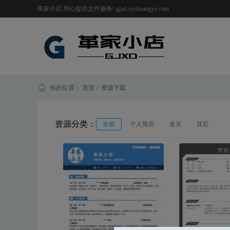
革家小店:用心提供文件服务! gjxd.sychuangye.com
你的位置：
首页
>
资源下载
资源分类：
全部
个人简历
名片
其它