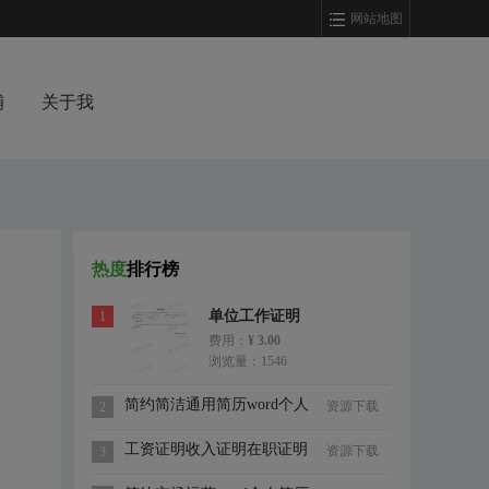
网站地图
铺
关于我
热度
排行榜
单位工作证明
1
费用：
¥ 3.00
浏览量：1546
简约简洁通用简历word个人
资源下载
2
简历模板
工资证明收入证明在职证明
资源下载
3
范本