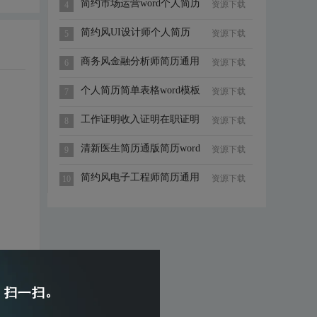
简约市场运营word个人简历
资源下载
4
模板
简约风UI设计师个人简历
资源下载
5
Word简历模板
商务风金融分析师简历通用
资源下载
6
Word简历模板
个人简历简单表格word模板
资源下载
7
4
工作证明收入证明在职证明
资源下载
8
务工证明
清新医生简历通版简历word
资源下载
9
个人简历模
简约风电子工程师简历通用
资源下载
10
Word简历模板